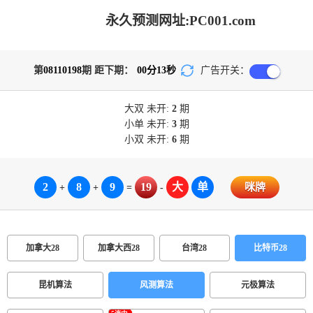
永久预测网址:PC001.com
第
08110198
期 距下期：
00
分
13
秒
广告开关：
大双
未开:
2
期
小单
未开:
3
期
小双
未开:
6
期
2
8
9
19
大
单
咪牌
+
+
=
-
加拿大28
加拿大西28
台湾28
比特币28
昆机算法
风测算法
元极算法