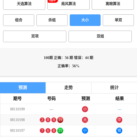
天选算法
南风算法
离眼算法
组合
杀组
大小
单双
双项
双组
100期 正确：56 期 错误：44 期
正确率：56%
预测
走势
统计
期号
号码
预测
结果
08110199
---
小
---
双
08110198
2
8
9
19
大
中
08110197
7
6
8
21
小
错