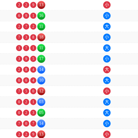
13
小
2
2
9
16
小
6
9
1
11
大
2
7
2
18
小
7
3
8
11
大
3
7
1
17
小
3
9
5
14
大
2
8
4
10
大
0
6
4
12
小
7
5
0
03
大
0
2
1
05
大
0
2
3
14
小
7
0
7
13
小
2
2
9