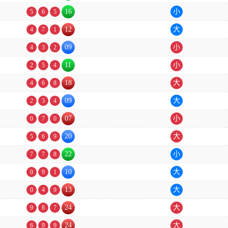
16
小
5
6
5
12
大
4
7
1
09
小
4
3
2
11
小
2
5
4
18
大
4
6
8
09
大
2
3
4
07
小
0
7
0
20
大
5
6
9
22
小
7
7
8
10
大
0
9
1
13
大
0
4
9
24
大
9
8
7
24
大
6
9
9