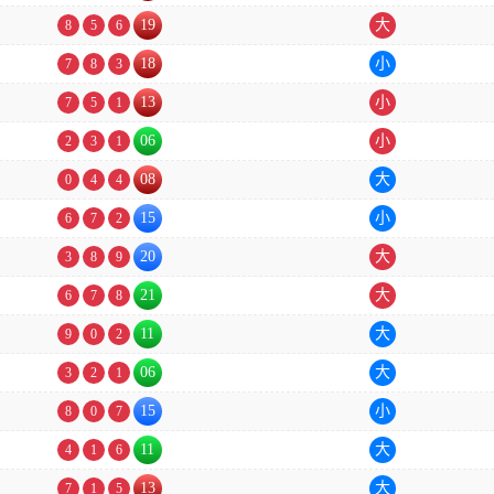
19
大
8
5
6
18
小
7
8
3
13
小
7
5
1
06
小
2
3
1
08
大
0
4
4
15
小
6
7
2
20
大
3
8
9
21
大
6
7
8
11
大
9
0
2
06
大
3
2
1
15
小
8
0
7
11
大
4
1
6
13
大
7
1
5