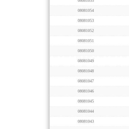
08081055
08081054
08081053
08081052
08081051
08081050
08081049
08081048
08081047
08081046
08081045
08081044
08081043