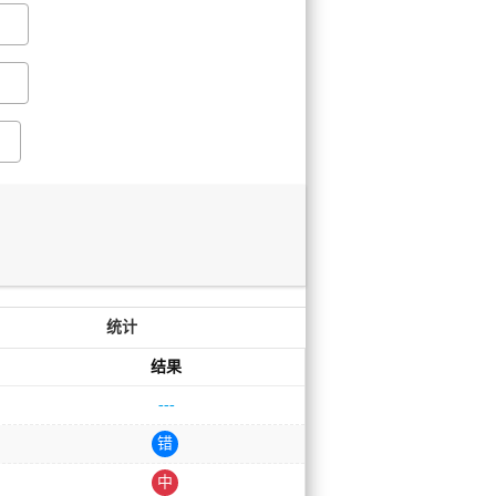
统计
结果
---
错
中