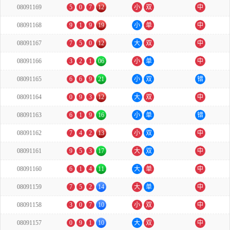
08091169
5
0
7
12
小
双
中
08091168
9
1
9
19
小
单
中
08091167
7
5
0
12
大
双
中
08091166
3
2
1
06
小
单
中
08091165
6
6
9
21
小
双
错
08091164
0
9
3
12
大
双
中
08091163
6
1
9
16
小
单
错
08091162
7
4
2
13
小
双
中
08091161
9
5
3
17
大
双
中
08091160
6
1
4
11
大
单
中
08091159
7
5
2
14
大
单
中
08091158
3
0
7
10
小
双
中
08091157
0
9
1
10
大
双
中