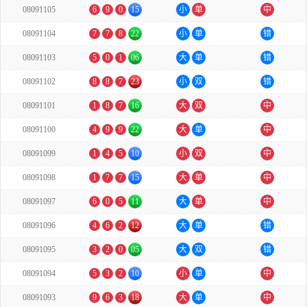
08091105
6
9
0
15
小
单
中
08091104
7
7
8
22
小
单
错
08091103
5
0
1
06
大
单
错
08091102
8
8
7
23
小
双
错
08091101
1
8
7
16
大
双
中
08091100
4
9
9
22
大
单
中
08091099
1
4
5
10
小
双
中
08091098
1
7
7
15
大
单
中
08091097
6
0
5
11
大
单
中
08091096
4
6
2
12
大
单
错
08091095
3
2
0
05
大
双
错
08091094
5
3
2
10
小
单
中
08091093
9
6
3
18
大
单
中