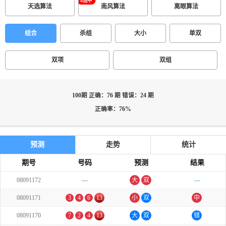
天选算法
南风算法
离眼算法
组合
杀组
大小
单双
双项
双组
100期 正确：76 期 错误：24 期
正确率：76%
预测
走势
统计
期号
号码
预测
结果
08091172
---
大
双
---
08091171
3
4
6
13
小
双
中
08091170
7
2
4
13
大
双
错