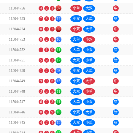
115044756
4
2
1
07
小单
大双
中
115044755
7
3
4
14
小双
大单
错
115044754
0
0
2
02
小双
大单
中
115044753
0
2
8
10
大单
小双
中
115044752
1
1
9
11
大单
小双
错
115044751
5
9
3
17
大双
小单
错
115044750
1
2
0
03
小双
大单
错
115044749
9
0
6
15
小双
大单
中
115044748
3
3
5
11
大双
小单
中
115044747
6
2
3
11
大单
小双
错
115044746
0
7
9
16
小双
大单
错
115044745
4
7
4
15
大双
小单
错