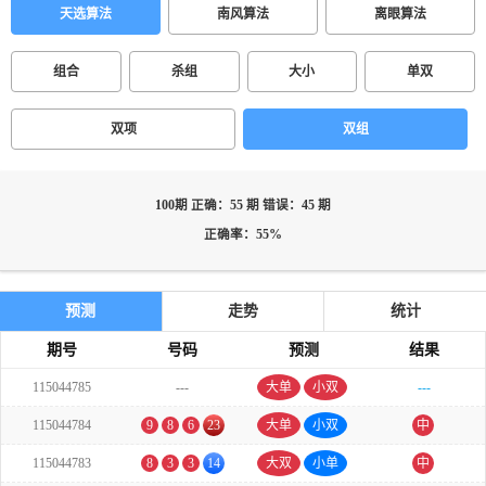
天选算法
南风算法
离眼算法
组合
杀组
大小
单双
双项
双组
100期 正确：55 期 错误：45 期
正确率：55%
预测
走势
统计
期号
号码
预测
结果
115044785
---
大单
小双
---
115044784
9
8
6
23
大单
小双
中
115044783
8
3
3
14
大双
小单
中