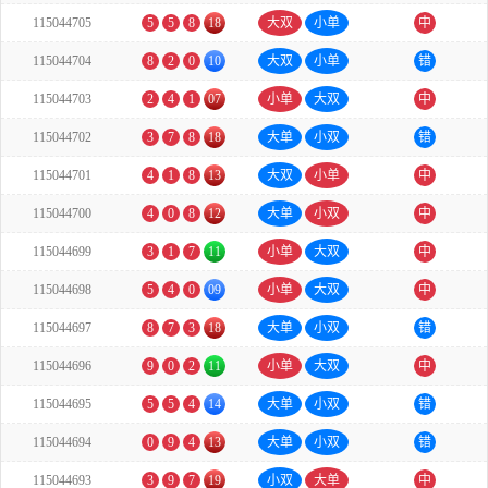
115044705
5
5
8
18
大双
小单
中
115044704
8
2
0
10
大双
小单
错
115044703
2
4
1
07
小单
大双
中
115044702
3
7
8
18
大单
小双
错
115044701
4
1
8
13
大双
小单
中
115044700
4
0
8
12
大单
小双
中
115044699
3
1
7
11
小单
大双
中
115044698
5
4
0
09
小单
大双
中
115044697
8
7
3
18
大单
小双
错
115044696
9
0
2
11
小单
大双
中
115044695
5
5
4
14
大单
小双
错
115044694
0
9
4
13
大单
小双
错
115044693
3
9
7
19
小双
大单
中