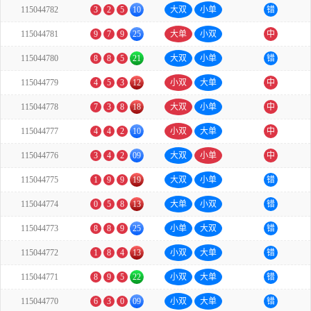
115044782
3
2
5
10
大双
小单
错
115044781
9
7
9
25
大单
小双
中
115044780
8
8
5
21
大双
小单
错
115044779
4
5
3
12
小双
大单
中
115044778
7
3
8
18
大双
小单
中
115044777
4
4
2
10
小双
大单
中
115044776
3
4
2
09
大双
小单
中
115044775
1
9
9
19
大双
小单
错
115044774
0
5
8
13
大单
小双
错
115044773
8
8
9
25
小单
大双
错
115044772
1
8
4
13
小双
大单
错
115044771
8
9
5
22
小双
大单
错
115044770
6
3
0
09
小双
大单
错