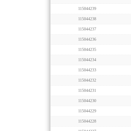
115044239
115044238
115044237
115044236
115044235
115044234
115044233
115044232
115044231
115044230
115044229
115044228