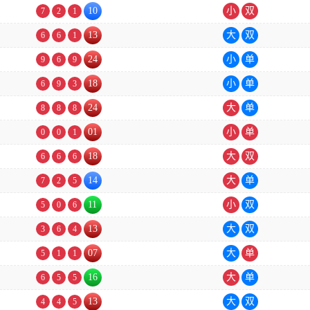
10
小
双
7
2
1
13
大
双
6
6
1
24
小
单
9
6
9
18
小
单
6
9
3
24
大
单
8
8
8
01
小
单
0
0
1
18
大
双
6
6
6
14
大
单
7
2
5
11
小
双
5
0
6
13
大
双
3
6
4
07
大
单
5
1
1
16
大
单
6
5
5
13
大
双
4
4
5