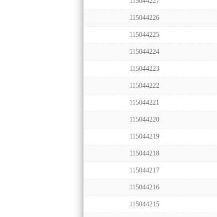
115044227
115044226
115044225
115044224
115044223
115044222
115044221
115044220
115044219
115044218
115044217
115044216
115044215