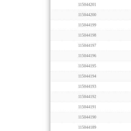
115044201
115044200
115044199
115044198
115044197
115044196
115044195
115044194
115044193
115044192
115044191
115044190
115044189