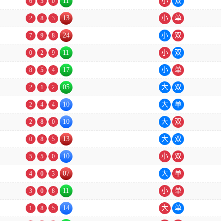
11
小
双
6
5
0
13
小
单
2
8
3
24
小
双
7
9
8
11
小
双
0
2
9
17
小
单
8
5
4
05
大
双
2
1
2
10
大
单
2
4
4
10
大
双
2
8
0
13
大
双
0
8
5
10
小
双
5
5
0
07
大
单
4
0
3
11
小
单
3
0
8
14
大
单
1
8
5