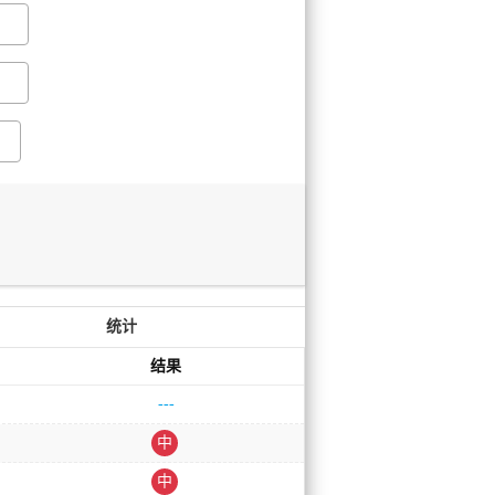
统计
结果
---
中
中