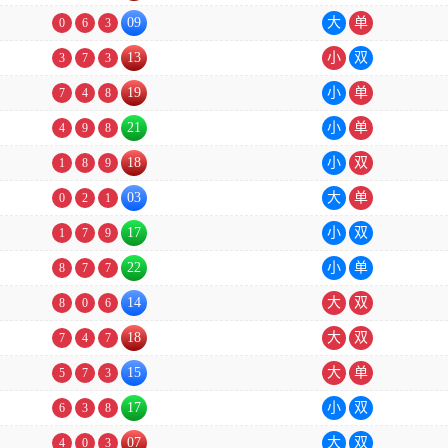
09
大
单
0
6
3
13
小
双
3
7
3
19
小
单
7
4
8
21
小
单
4
9
8
18
小
双
1
8
9
03
大
单
0
2
1
17
小
双
1
7
9
22
小
单
8
7
7
14
大
双
8
0
6
18
大
双
7
4
7
15
大
单
5
7
3
17
小
双
6
3
8
07
大
双
4
0
3