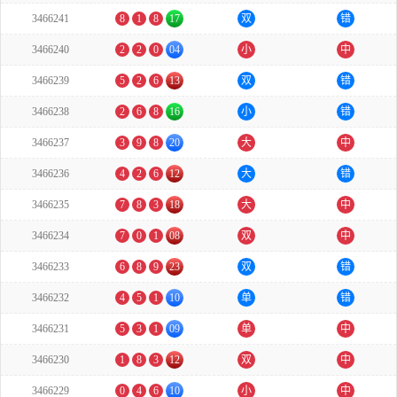
3466241
8
1
8
17
双
错
3466240
2
2
0
04
小
中
3466239
5
2
6
13
双
错
3466238
2
6
8
16
小
错
3466237
3
9
8
20
大
中
3466236
4
2
6
12
大
错
3466235
7
8
3
18
大
中
3466234
7
0
1
08
双
中
3466233
6
8
9
23
双
错
3466232
4
5
1
10
单
错
3466231
5
3
1
09
单
中
3466230
1
8
3
12
双
中
3466229
0
4
6
10
小
中