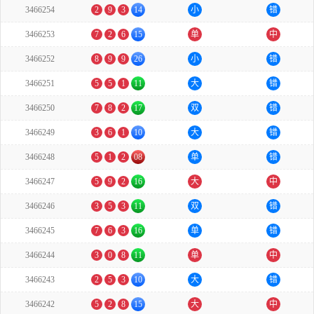
3466254
2
9
3
14
小
错
3466253
7
2
6
15
单
中
3466252
8
9
9
26
小
错
3466251
5
5
1
11
大
错
3466250
7
8
2
17
双
错
3466249
3
6
1
10
大
错
3466248
5
1
2
08
单
错
3466247
5
9
2
16
大
中
3466246
3
5
3
11
双
错
3466245
7
6
3
16
单
错
3466244
3
0
8
11
单
中
3466243
2
5
3
10
大
错
3466242
5
2
8
15
大
中