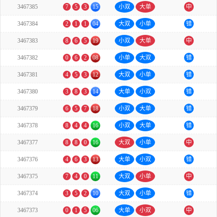
3467385
7
5
3
15
小双
大单
中
3467384
2
1
1
04
大双
小单
错
3467383
8
6
5
19
小双
大单
中
3467382
0
6
2
08
小单
大双
错
3467381
4
5
3
12
大双
小单
错
3467380
3
8
3
14
大单
小双
错
3467379
6
5
7
18
小双
大单
错
3467378
8
4
4
16
小双
大单
错
3467377
8
8
0
16
大双
小单
中
3467376
4
6
3
13
大单
小双
错
3467375
7
4
0
11
大双
小单
中
3467374
3
5
2
10
大双
小单
错
3467373
0
1
5
06
大单
小双
中