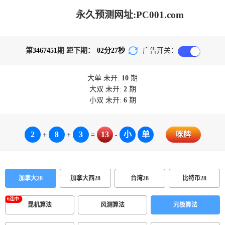
永久预测网址:PC001.com
第
3467451
期 距下期：
02
分
27
秒
广告开关：
大单
未开:
10
期
大双
未开:
2
期
小双
未开:
6
期
2
8
3
13
小
单
咪牌
+
+
=
-
加拿大28
加拿大西28
台湾28
比特币28
昆机算法
风测算法
元极算法