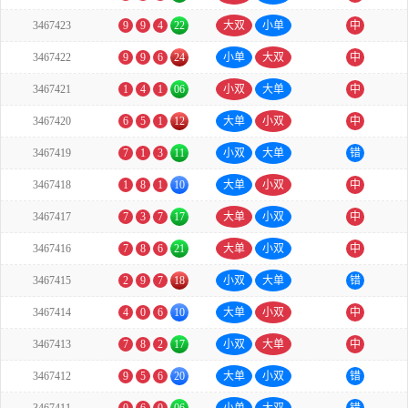
3467423
9
9
4
22
大双
小单
中
3467422
9
9
6
24
小单
大双
中
3467421
1
4
1
06
小双
大单
中
3467420
6
5
1
12
大单
小双
中
3467419
7
1
3
11
小双
大单
错
3467418
1
8
1
10
大单
小双
中
3467417
7
3
7
17
大单
小双
中
3467416
7
8
6
21
大单
小双
中
3467415
2
9
7
18
小双
大单
错
3467414
4
0
6
10
大单
小双
中
3467413
7
8
2
17
小双
大单
中
3467412
9
5
6
20
大单
小双
错