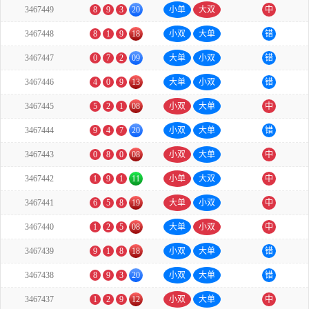
3467449
8
9
3
20
小单
大双
中
3467448
8
1
9
18
小双
大单
错
3467447
0
7
2
09
大单
小双
错
3467446
4
0
9
13
大单
小双
错
3467445
5
2
1
08
小双
大单
中
3467444
9
4
7
20
小双
大单
错
3467443
0
8
0
08
小双
大单
中
3467442
1
9
1
11
小单
大双
中
3467441
6
5
8
19
大单
小双
中
3467440
1
2
5
08
大单
小双
中
3467439
9
1
8
18
小双
大单
错
3467438
8
9
3
20
小双
大单
错
3467437
1
2
9
12
小双
大单
中